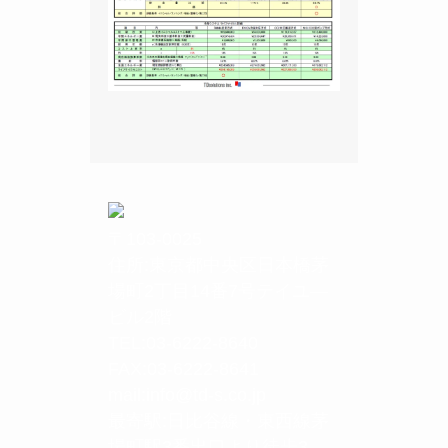
〒103-0025
住所:東京都中央区日本橋茅
場町2丁目14番7号テイユ―
ビル2階
TEL:03-6222-8640
FAX:03-6222-8641
mail:info@td-s.co.jp
最寄駅:日比谷線・東西線茅
場町駅3番出口より徒歩3